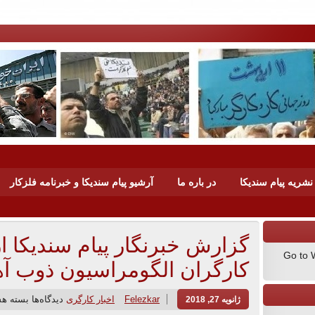
شریه پیام سندیکا
در باره ما
آرشیو پیام سندیکا و خبرنامه فلزکار
گزارش خبرنگار پیام سندیکا 
Go to 
کارگران الگومراسیون ذوب آ
Felezkar
اخبار کارگری
دیدگاه‌ها
بسته هس
ژانویه 27, 2018