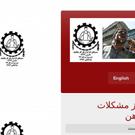
English
از مشکلات
هن
تند