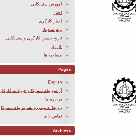
آموزش سندیکائی
اخبار
اخبار کارگری
پیام سندیکا
تاریخ جنبش کارگری و سندیکایی
کارزار
مصاحبه ها
Pages
English
آرشیو پیام سندیکا و خبرنامه فلزکار
در باره ما
روابط عمومی و نشریه پیام سندیکا
تماس با ما
Archives