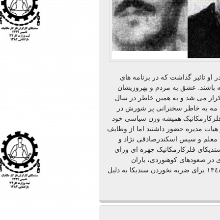
 او تاثیر گذاشت که در برنامه های
ه باشند. عشق به مردم و بهروزیشان
تکرار می شد و به همین خاطر در سال
 ماه مه به خاطر سخنرانی پر شورش در
ارگران فلزکارمکانیک همیشه وزن سیاسی خود
هیات مدیره حضور داشتند اما از وظایف
له معلم و سپس اسکندرصادقی نژاد و
اسی ثابت قدم قبل از ٢٨ مرداد، از سندیکای فلزکارمکانیک چهره ای ورای
ی در صعودهای کوهنوردی، یاران
آرمانخواه دیگری در گروه کوهنوردی کاوه پیدا کرده و از سال ١٣٤٨ برای ضربه نخوردن سندیکا به دلیل