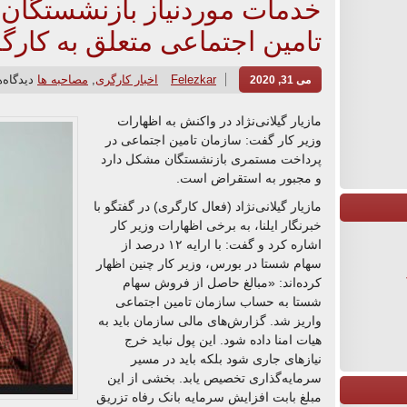
خدمات موردنیاز بازنشستگان را
تامین اجتماعی متعلق به کار
Felezkar
اخبار کارگری
,
مصاحبه ها
دیدگاه‌
می 31, 2020
مازیار گیلانی‌نژاد در واکنش به اظهارات
وزیر کار گفت: سازمان تامین اجتماعی در
پرداخت مستمری بازنشستگان مشکل دارد
و مجبور به استقراض است.
مازیار گیلانی‌نژاد (فعال کارگری) در گفتگو با
خبرنگار ایلنا، به برخی اظهارات وزیر کار
اشاره کرد و گفت: با ارایه ۱۲ درصد از
سهام شستا در بورس، وزیر کار چنین اظهار
کرده‌اند: «مبالغ حاصل از فروش سهام
شستا به حساب سازمان تامین اجتماعی
واریز شد. گزارش‌های مالی سازمان باید به
هیات امنا داده شود. این پول نباید خرج
نیازهای جاری شود بلکه باید در مسیر
سرمایه‌گذاری تخصیص یابد. بخشی از این
مبلغ بابت افزایش سرمایه بانک رفاه تزریق