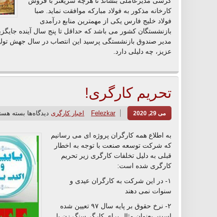
کرسی مدیرعاملی بنشاند تا هرچه سریعتر با فروش
کارخانه مذکور به فولاد مبارکه موافقت نماید. صبا
فولاد خلیج فارس یکی از مهمترین منابع درآمدی
بازنشستگان کشور می باشد که حداقل تا پنج سال آینده جایگزین
مدیر صندوق بازنشستگی پرسید این انتصاب در سال جهش تولی
عزیز، چه دلیلی دارد.
تحریم کارگری!
Felezkar
اخبار کارگری
دیدگاه‌ها
بسته هست
می 29, 2020
به اطلاع همه کارگران پروژه ای می رسانیم
که شرکت توسعه صنعت با توجه به اخطار
قبلی به دلیل تخلفات کارگری زیر تحریم
کارگری شده است:
١- در این شرکت به کارگران عیدی و
سنوات نمی دهند
٢- نرخ حقوق بر پایه سال ۹۷ تعیین شده
است. بعنوان مثال برای کارگر سنگ زن با