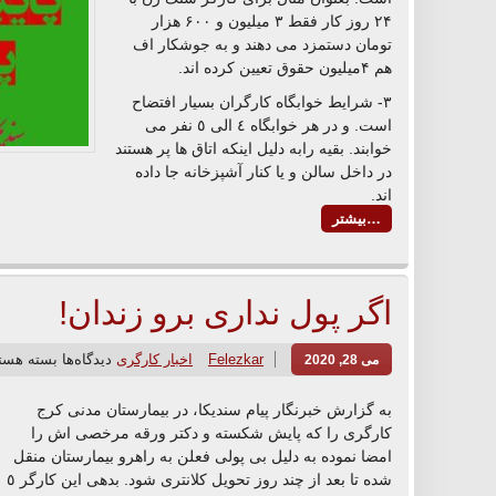
۲۴ روز کار فقط ٣ میلیون و ۶۰۰ هزار
تومان دستمزد می دهند و به جوشکار اف
هم ۴میلیون حقوق تعیین کرده اند.
٣- شرایط خوابگاه کارگران بسیار افتضاح
است. و در هر خوابگاه ٤ الی ٥ نفر می
خوابند. بقیه رابه دلیل اینکه اتاق ها پر هستند
در داخل سالن و یا کنار آشپزخانه جا داده
اند.
…بیشتر
اگر پول نداری برو زندان!
Felezkar
اخبار کارگری
دیدگاه‌ها
بسته هست
می 28, 2020
به گزارش خبرنگار پیام سندیکا، در بیمارستان مدنی کرج
کارگری را که پایش شکسته و دکتر ورقه مرخصی اش را
امضا نموده به دلیل بی پولی فعلن به راهرو بیمارستان منقل
شده تا بعد از چند روز تحویل کلانتری شود. بدهی این کارگر ٥