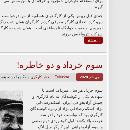
برای استخدام کارگران با تجربه و حرفه ای با من تماس می
گیرند.
چندی قبل رییس یکی از کارگاههای عسلویه از من درخواست
نیرو کرد. تعدادی کارگر معرفی کردم. کارگران همان شب زنگ ز
نمیرویم. وضعیت خوابگاه نامساعدی است. همان شب به کارگرا
شرکت پتروپالایش بروند.
…بیشتر
سوم خرداد و دو خاطره!
Felezkar
اخبار کارگری
دیدگاه‌ها
بسته هست
می 26, 2020
سوم خرداد هر سال مترداف است با
شهادت یکی از کوشندگان به نام کارگری و
جنبش آزادیخواهی ایران، اسکندرصادقی
نژاد. اسکندرصادقی نژاد از زمره کوشندگان
کارگری بود که توانست خود را در سه
عرصه بالا بکشد. اول کوهنوردی دوم صنفی
و سوم آزادیخواهی. این کارگر میل لنگ