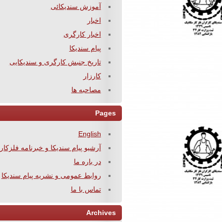
آموزش سندیکائی
اخبار
اخبار کارگری
پیام سندیکا
تاریخ جنبش کارگری و سندیکایی
کارزار
مصاحبه ها
Pages
English
آرشیو پیام سندیکا و خبرنامه فلزکار
در باره ما
روابط عمومی و نشریه پیام سندیکا
تماس با ما
Archives