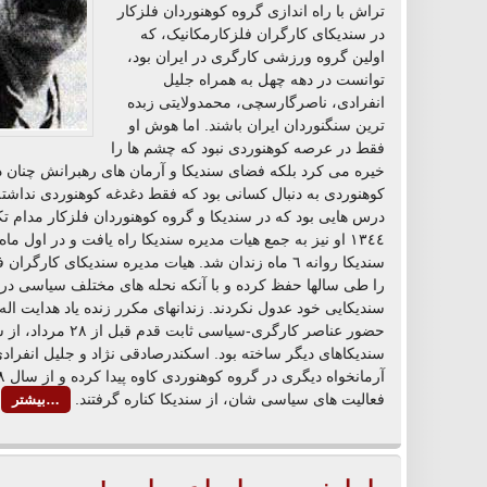
تراش با راه اندازی گروه کوهنوردان فلزکار
در سندیکای کارگران فلزکارمکانیک، که
اولین گروه ورزشی کارگری در ایران بود،
توانست در دهه چهل به همراه جلیل
انفرادی، ناصرگارسچی، محمدولایتی زبده
ترین سنگنوردان ایران باشند. اما هوش او
فقط در عرصه کوهنوردی نبود که چشم ها را
خیره می کرد بلکه فضای سندیکا و آرمان های رهبرانش چنان در
کوهنوردی به دنبال کسانی بود که فقط دغدغه کوهنوردی نداشت
درس هایی بود که در سندیکا و گروه کوهنوردان فلزکار مدام 
١٣٤٤ او نیز به جمع هیات مدیره سندیکا راه یافت و در اول
سندیکا روانه ٦ ماه زندان شد. هیات مدیره سندیکای ک
را طی سالها حفظ کرده و با آنکه نحله های مختلف سیاسی در 
سندیکایی خود عدول نکردند. زندانهای مکرر زنده یاد هدایت ا
حضور عناصر کارگری-سی
سندیکاهای دیگر ساخته بود. اسکندرصادقی نژاد و جلیل انفراد
فعالیت های سیاسی شان، از سندیکا کناره گرفتند.
…بیشتر