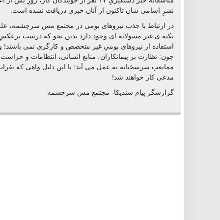
متاسفانه خبر دستگیریِ ١٧ نفر از جویندگان کار،
نشرِ اسامی شان تاکنون از آنان خبری دریافت نشده است.
در ارتباط با جذب نیروهای بومی در مجتمع مس سرچشمه، علی
نکته ی غیر مسولانه ای وجود دارد بدین نحو که درست برعکسِ 
استفاده از نیروهای بومیِ غیر متخصص و کارگری نمی باشند! و
چون: نظارت بر پیمانکاران، منابع انسانی، انتظامات و حراست
ممانعتِ سرسختانه به عمل می آید؛ با این دلیل واهی که نفرات ب
مدعی کار خواهند شد!
گزارشگر پیام سندیکا- مجتمع مس سرچشمه