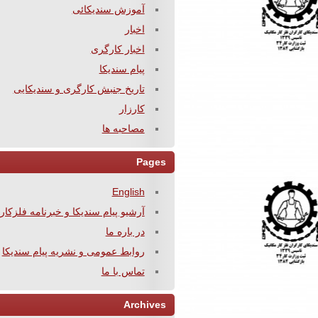
آموزش سندیکائی
اخبار
اخبار کارگری
پیام سندیکا
تاریخ جنبش کارگری و سندیکایی
کارزار
مصاحبه ها
Pages
English
آرشیو پیام سندیکا و خبرنامه فلزکار
در باره ما
روابط عمومی و نشریه پیام سندیکا
تماس با ما
Archives