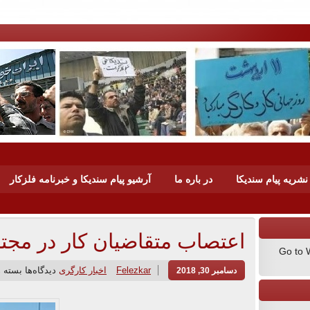
شریه پیام سندیکا
در باره ما
آرشیو پیام سندیکا و خبرنامه فلزکار
اعتصاب متقاضیان کار در م
Go to 
Felezkar
اخبار کارگری
دیدگاه‌ها
بسته 
دسامبر 30, 2018