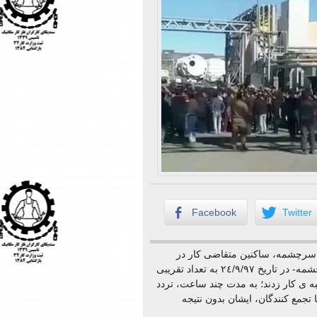
Facebook
Twitter
س سرچشمه، ساکنین متقاضی کار در
شهرستان رفسنجان – واقع در چند کیلومتری مجتمع مس سرچشمه- در تاریخ ٢٤/٩/٩٧ به تعداد تقریبی
ه ی کار زدند؛ به مدت چند ساعت، تردد
 تجمع کنندگان، ایشان بدون نتیجه