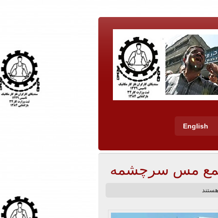
English
جتمع مس سرچشمه
هستند