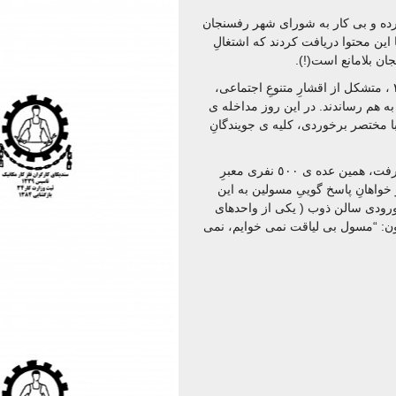
کرده و بی کار به شورای شهر رفسنجان
این محتوا دریافت کردند که اشتغالِ
ن بلامانع است(!).
سر انجام قریب به ٥٠٠ نفر از جویندگان کار، در تاریخ ٢٤/٩/٩٧ ، متشکل از اقشارِ متنوعِ اجتماعی،
م رساندند. در این روز مداخله ی
ا مختصر برخوردی، کلیه ی جویندگانِ
نظر به آن که پاسخ گویی از سوی مسولین مربوطه صورت نگرفت، همین عده ی ٥٠٠ نفری معبرِ
خواهانِ پاسخ گوییِ مسولین به این
ورودی سالن ذوب ( یکی از واحدهای
ون: “مسول بی لیاقت نمی خوایم، نمی