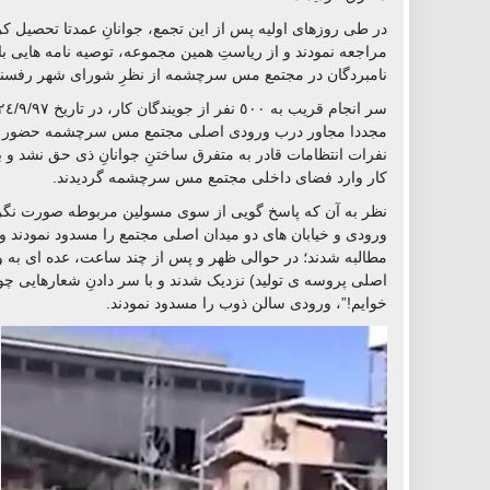
در طی روزهای اولیه پس از این تجمع، جوانانِ عمدتا تحصیل 
مراجعه نمودند و از ریاستِ همین مجموعه، توصیه نامه هایی با 
نامبردگان در مجتمع مس سرچشمه از نظرِ شورای شهر رفسنجا
مجددا مجاور درب ورودی اصلی مجتمع مس سرچشمه حضور به ه
نفرات انتظامات قادر به متفرق ساختنِ جوانانِ ذی حق نشد و ب
کار وارد فضای داخلی مجتمع مس سرچشمه گردیدند.
ورودی و خیابان های دو میدان اصلی مجتمع را مسدود نمودند و 
مطالبه شدند؛ در حوالی ظهر و پس از چند ساعت، عده ای به 
اصلی پروسه ی تولید) نزدیک شدند و با سر دادنِ شعارهایی چ
خوایم!”، ورودی سالن ذوب را مسدود نمودند.